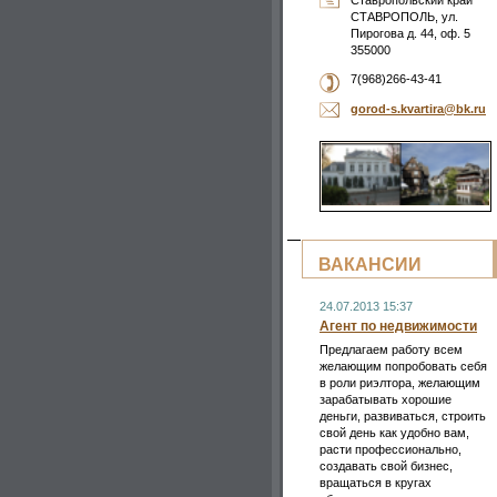
Ставропольский край
СТАВРОПОЛЬ, ул.
Пирогова д. 44, оф. 5
355000
7(968)266-43-41
gorod-s.
kvartira
@bk.ru
ВАКАНСИИ
24.07.2013 15:37
Агент по недвижимости
Предлагаем работу всем
желающим попробовать себя
в роли риэлтора, желающим
зарабатывать хорошие
деньги, развиваться, строить
свой день как удобно вам,
расти профессионально,
создавать свой бизнес,
вращаться в кругах