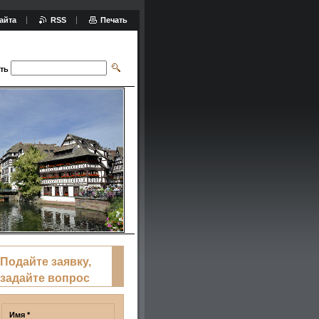
айта
RSS
Печать
ть
Подайте заявку,
задайте вопрос
Имя *