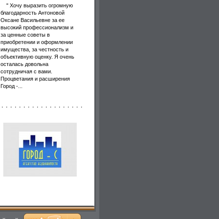
" Хочу выразить огромную
благодарность Антоновой
Оксане Васильевне за ее
высокий профессионализм и
за ценные советы в
приобретении и оформлении
имущества, за честность и
объективную оценку. Я очень
осталась довольна
сотрудничая с вами.
Процветания и расширения
Город -...